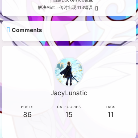
解决Alist上传时出现413错误
Comments
JacyLunatic
POSTS
CATEGORIES
TAGS
86
15
11