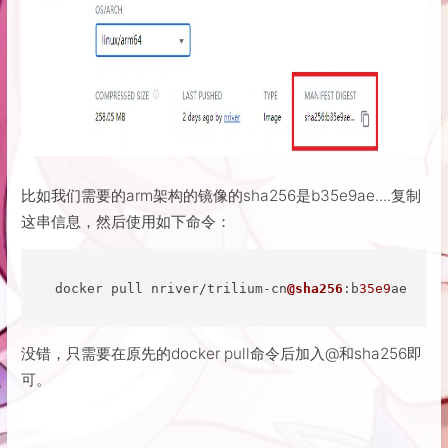
比如我们需要的arm架构的镜像的sha256是b35e9ae....复制
这串信息，然后使用如下命令：
docker pull nriver/trilium-cn
@sha256
:b
35e9
aedf
80
a
没错，只需要在原先的docker pull命令后加入@和sha256即
可。