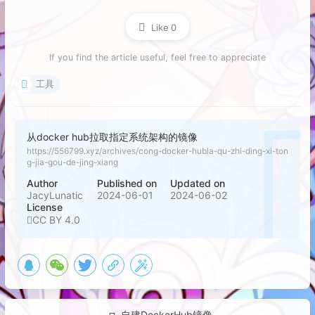
Like
0
If you find the article useful, feel free to appreciate
工具
从docker hub拉取指定系统架构的镜像
https://556799.xyz/archives/cong-docker-hubla-qu-zhi-ding-xi-ton
g-jia-gou-de-jing-xiang
Author
Published on
Updated on
JacyLunatic
2024-06-01
2024-06-02
License
CC BY 4.0
自建DockerHub镜像