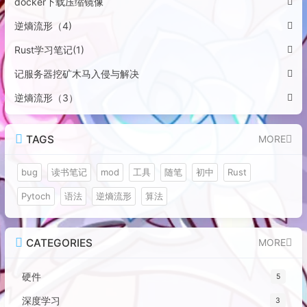
docker下载压缩镜像
逆熵流形（4)
Rust学习笔记(1)
记服务器挖矿木马入侵与解决
逆熵流形（3）
TAGS
MORE
bug
读书笔记
mod
工具
随笔
初中
Rust
Pytoch
语法
逆熵流形
算法
CATEGORIES
MORE
硬件
5
深度学习
3