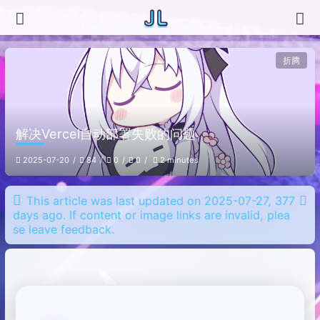
折腾
解决Vercel自动部署失败的问题
2025-07-20
84
0
0
2 minutes
This article was last updated on 2025-07-27, 377
days ago. If content or image links are invalid, plea
se leave feedback.