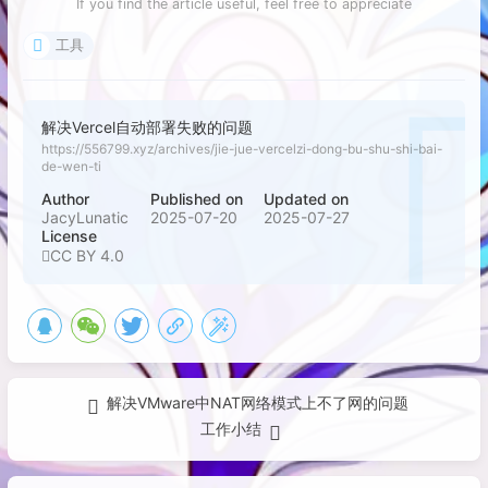
If you find the article useful, feel free to appreciate
工具
解决Vercel自动部署失败的问题
https://556799.xyz/archives/jie-jue-vercelzi-dong-bu-shu-shi-bai-
de-wen-ti
Author
Published on
Updated on
JacyLunatic
2025-07-20
2025-07-27
License
CC BY 4.0
解决VMware中NAT网络模式上不了网的问题
工作小结