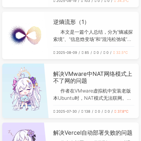
《SIFU》、《冰汽时代》和《崩坏：
2025-08-19
103
0
0
34.3℃
题，开始学习ROS以提升竞争力，并计
星穹铁道》中的休闲体验。文末以进度
划用Vue自建理财工具。信息方面，关
条形式展示了本周的“逆熵效率”。
注了AI生成的钓鱼网站风险、开源视觉
逆熵流形（1）
模型GLM-V的进展、Grok被封禁的荒
诞事件，以及Stack Overflow和
本文是一篇个人总结，分为“熵减探
Chrome的AI功能更新。生活娱乐方
索境”、“信息焓变场”和“混沌松弛域”三
面，提及了游戏《星穹铁道》版本内容
部分。作者首先分享了参加WAIC 2025
较短和通关经典重制版《幽灵诡计》的
2025-08-09
85
0
0
32.5℃
的见闻，认为大模型展示同质化严重，
体验。整体效率自评为中等偏上。
反而对Hammerspace的全局数据平台
解决方案印象深刻，并提及自己利用
解决VMware中NAT网络模式上
React和Node.js开发了一个简易音乐
不了网的问题
管理工具。其次，在信息分享部分，作
者列举了几个近期关注的技术项目与文
作者在VMware虚拟机中安装老版
章，涉及加密聊天、无服务器架构、AI
本Ubuntu时，NAT模式无法联网。为
隐私风险等。最后，在生活娱乐部分，
实现通过主机代理工具进行路由级代
作者简要提及了游戏近况。文末以“逆
2025-07-30
138
0
0
37.8℃
理，必须使用NAT模式。经过排查，通
熵效率”进度条收尾。
过三个步骤解决了问题：首先在
Windows服务中重启VMware DHCP
解决Vercel自动部署失败的问题
和NAT服务；其次在VMware虚拟网络