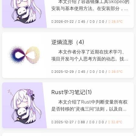
本文介绍了容器镜像工具Skopeo的
安装与基本使用方法。在安装部分，提
供了针对CentOS/RHEL、
2026-01-22
45
0
0
28.5℃
Ubuntu/Debian和macOS系统的具体
安装命令。在使用部分，示例展示了如
何通过`skopeo copy`命令将远程
逆熵流形（4)
Docker镜像（以vLLM项目为例）下载
并保存为本地压缩包文件。整个过程简
本文作者分享了近期在技术学习、
洁明了，便于用户快速获取和离线存储
项目开发与个人思考方面的动态。技术
容器镜像。
方面，为记账应用加入AI分析功能，将
2025-12-29
45
0
0
28.5℃
博客搜索引擎从Meilisearch迁移至
Typesense以支持语义检索，并部署了
ByteTrack跟踪算法，过程中AI工具提
Rust学习笔记(1)
供了重要帮助。同时，作者开始学习
Rust。信息思考部分，作者关注了高效
本文介绍了Rust中判断变量所有权
JSON解析库simdjson，并探讨了AI辅
是否转移的“灵魂三问”法则，以及自动
助编程对开发者角色的影响、完美AI伴
解引用的适用场景。 **所有权判断
侣的悖论以及零基础开发者借助AI完成
2025-12-27
88
0
0
32.8℃
**：对于复杂类型（如String），若发
项目的经验。娱乐方面，作者体验了
生“裸体赋值”（`=` 直接赋值）、作为
《BALL x PIT》、《邪恶冥刻》和