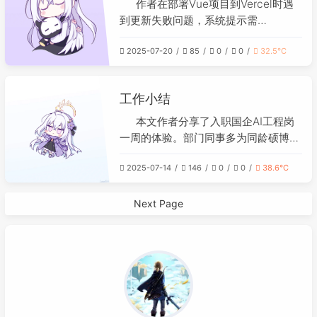
编辑器中以管理员权限还原默认设置，
作者在部署Vue项目到Vercel时遇
并确认VMnet8为NAT模式且相关选项
到更新失败问题，系统提示需
已勾选；最后在Ubuntu内重启
要“wseng”的认证。经查证，发现该名
NetworkManager服务并刷新网络配
2025-07-20
85
0
0
32.5℃
称源于当初在服务器配置git时，直接
置，使虚拟机成功获取到NAT模式下的
复制了教程中的示例邮箱
IP地址。
（wseng@example.com），导致与
工作小结
自己的GitHub账户信息不一致。解决
方法是通过命令 `git config --global
本文作者分享了入职国企AI工程岗
user.email "你的邮箱地址"` 将全局git
一周的体验。部门同事多为同龄硕博，
邮箱修改为自己GitHub账户对应的邮
氛围融洽。工作内容与预期略有不同，
箱即可。作者由此反思，偷懒复制示例
2025-07-14
146
0
0
38.6℃
虽应聘工程岗但仍需训练AI模型，且缺
配置会带来后续部署问题。
乏系统带教，需自学完成新任务。公司
福利较好，五险一金齐全、三餐全包，
Next Page
工作节奏适中能按时下班。整体而言，
除工作内容外基本符合预期，希望顺利
通过试用期。