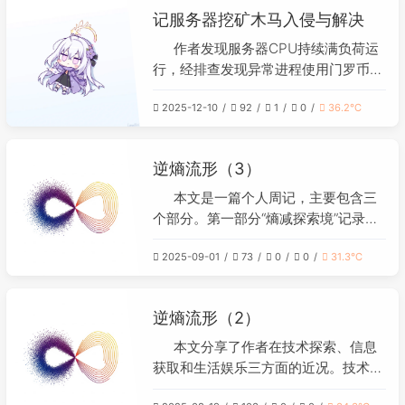
参数传递给函数（未加`&`）、或调用
记服务器挖矿木马入侵与解决
《Slay the Princess》等游戏。文末
消耗自身的方法（如`into_...()`），则
以“逆熵效率”条形象地总结了本阶段的
所有权转移，原变量失效。简单类型
作者发现服务器CPU持续满负荷运
充实度。
（如i32）则始终存活。此外，变量在
行，经排查发现异常进程使用门罗币挖
离开其作用域`{}`时也会被销毁。 **自
矿算法，确认服务器被入侵。在尝试终
动解引用**：主要发生在两个场景：
2025-12-10
92
1
0
36.2℃
止进程并检查定时任务、系统任务及
1）使用点操作符`.`调用方法或访问字
SSH密钥均无果后，通过进程树追踪到
段时，编译器会自动尝试解引用或加引
父进程，最终定位到恶意程序藏匿于一
逆熵流形（3）
用直到找到对应成员；2）函数传参
个名为“1Panel-umami-1NNn”的
时，若类型实现了`Deref`，`&T`会自
Docker容器中。判断这与React漏洞
本文是一篇个人周记，主要包含三
动转换为`&U`（如`&String`转
（CVE-2025-55182）有关。作者随后
个部分。第一部分“熵减探索境”记录了
`&str`）。但在赋值、算术运算和模式
删除该容器、修改SSH密码并屏蔽矿池
作者修复了“极简记账”工具的样式
匹配中，不会自动解引用，需手动处
IP，CPU使用率恢复正常。其他未使用
2025-09-01
73
0
0
31.3℃
bug，并回顾了LoRA等AI模型微调技
理。 简言之，所有权转移遵循明确规
React的项目未受影响。
术。第二部分“信息焓变场”分享了作者
则，而自动解引用旨在方便方法调用和
阅读的多篇科技文章心得，涉及MCP
传参，但在可能影响逻辑正确性的操作
逆熵流形（2）
工具设计、数字笔记的意义、身后事处
中保持严格。
理、开源大模型、数据隐私、AI工具选
本文分享了作者在技术探索、信息
择以及坚持的复利效应等广泛话题。第
获取和生活娱乐三方面的近况。技术方
三部分“混沌松弛域”简述了在游戏
面，解决了AI检测项目的网络延迟问