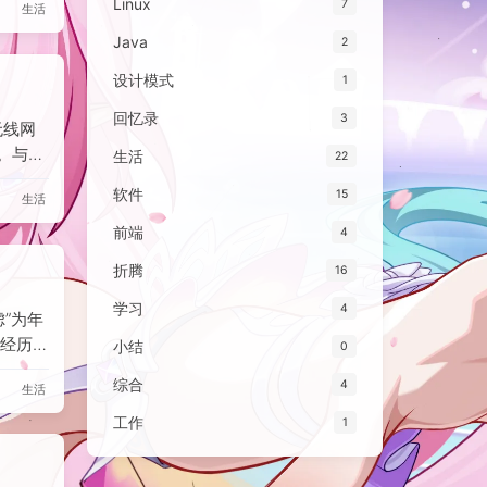
Linux
7
生活
入后，
纷处理
Java
2
证据并
设计模式
1
回忆录
3
无线网
。与客
生活
22
商品好
软件
15
生活
进评价
牌产品
前端
4
优先选
折腾
16
学习
4
”为年
经历与
小结
0
区期刊
综合
4
生活
学习了
秋招压
工作
1
持锻炼
主，尤