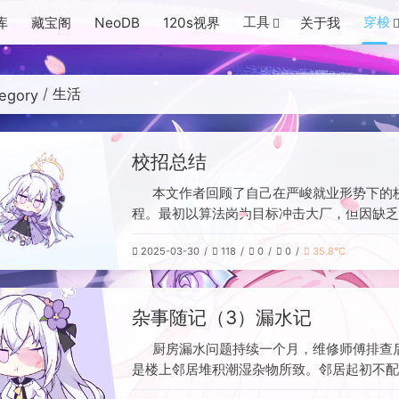
工具
穿梭
库
藏宝阁
NeoDB
120s视界
关于我
生活
egory
校招总结
本文作者回顾了自己在严峻就业形势下的
程。最初以算法岗为目标冲击大厂，但因缺乏
历和简历竞争力屡屡受挫，后转向游戏测试岗
2025-03-30
118
0
0
35.8℃
网易终面，却因通勤问题放弃。面对秋招零off
压力，作者调整策略，付费寻求专业帮助，重
银行和央国企的信息科技岗，笔试面试相对顺
杂事随记（3）漏水记
间曾签约一家芯片厂，但年后意外获得一家央
试机会，其薪资福利与通勤条件更优，最终选
厨房漏水问题持续一个月，维修师傅排查
并签约该央企。作者总结认为，缺乏实习经历
是楼上邻居堆积潮湿杂物所致。邻居起初不配
大厂的主要短板，但对于追求稳定的“混子心态
多次交涉才同意清理，但漏水反复出现。物业
言，凭借985研究生学历在国企银行中已具备