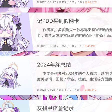
2025-03-27
127
2
0
42.7℃
相互推诿，调解效果有限。最终在社区民警介
争力，并对最终结果表示满意。
问题得以暂时解决。事件凸显老旧小区邻里纠
中取证与调解的困难，建议类似情况及时保留
记PDD买到假网卡
寻求多方协调。
作者在拼多多购买一款标称支持WIFI6的
卡，收货后发现实际是过时的WIFI4协议产品
服沟通后顺利退款并获得平台补偿。回顾发现
2025-02-23
151
0
1
41.1℃
评如潮，差评难以筛选，作者因此建议平台改
系统。最后，他通过自行学习，重新选购了品
并顺利收货，总结出在拼多多购买电子产品应
2024年终总结
择品牌商品的教训。
本文是作者对2024年的个人总结，以“焦虑
度关键词，回顾了学业、技能、生活等方面的
成长。学业上，在学长帮助下成功发表一篇一
2025-01-28
218
1
0
48.8℃
论文，为毕业和求职增添了底气。技能方面，
LaTeX、Java及网络配置等实用知识，并在
力下提升了面试与编程能力。生活上，通过坚
灰指甲痊愈记录
减轻了体重，并治好了灰指甲；娱乐以游戏为