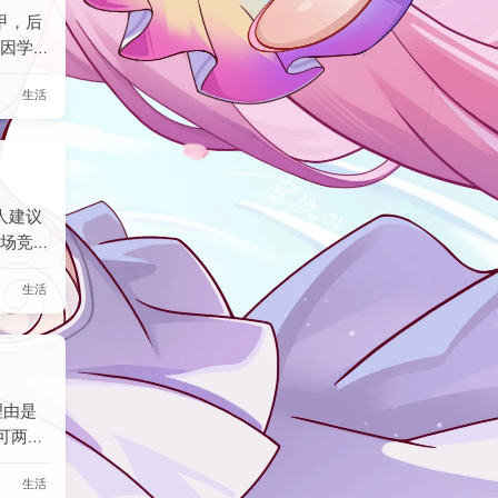
定了
甲，后
规划了
因学业
习、保
效。后
的环境
生活
疗，确
指甲已
药后未
人建议
场竞争
丰富。
生活
知识、
本职。
追求稳
近）与
争激
理由是
可两家
感到诧
生活
完成毕