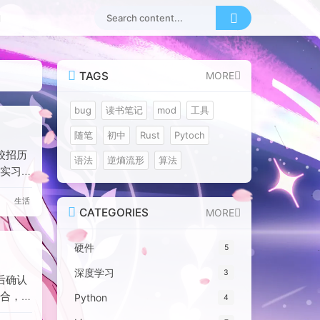
TAGS
MORE
bug
读书笔记
mod
工具
随笔
初中
Rust
Pytoch
校招历
语法
逆熵流形
算法
实习经
并进入
生活
er的
CATEGORIES
MORE
点投递
利。期
硬件
5
企的面
择违约
深度学习
3
后确认
是冲击
合，经
Python
4
”而
和居委
足够竞