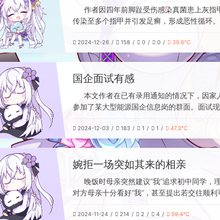
其推崇《异度之刃2》的音乐与剧情，同时肯
作者因四年前脚趾受伤感染真菌患上灰指
《崩坏：星穹铁道》的出色体验。最后，作者
传染至多个指甲并引发足癣，形成恶性循环。
2025年的目标，包括顺利毕业、深化技能学
繁忙长期未处理，今年尝试磨甲涂药一个月无
持锻炼与阅读习惯等，并表达在充满不确定性
2024-12-26
158
0
0
39.8℃
经网络信息了解到口服药盐酸特比萘芬片可治
中继续前行、寻求内心平衡的期望。
认自身肝功能正常后于8月至11月服药。目前
基本康复，足癣、钳甲等问题也随之痊愈，停
国企面试有感
见复发。
本文作者在已有录用通知的情况下，因家
参加了某大型能源国企信息岗的群面。面试现
激烈，参与者多为顶尖高校硕士、博士，履历
2024-12-03
183
1
1
47.3℃
面试官提出两个关键问题：可能需要放弃专业
薪资低于市场水平，且工作内容可能琐碎偏离
随后多位应聘者积极表示愿意接受条件，强调
婉拒一场突如其来的相亲
定、不计较待遇。作者因应聘动机（单位离家
他人形成鲜明对比，最终选择沉默。该岗位竞
晚饭时母亲突然建议“我”追求初中同学，
烈，报录比约250:1。
对方母亲十分看好“我”，甚至提出若交往顺利
合资在上海购房。面对突如其来的撮合，“我”
2024-11-24
214
2
4
59.4℃
异并婉拒了提议。理由包括：当前首要任务是