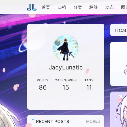
首页
归档
分类
标签
动态
图
Cat
JacyLunatic
POSTS
CATEGORIES
TAGS
86
15
11
RECENT POSTS
MORE