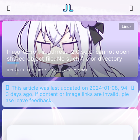
Linux
ImportError: libgthread-2.0.so.0: cannot open
shared object file: No such file or directory
2024-01-08
187
0
0
1 minutes
This article was last updated on 2024-01-08, 94
3 days ago. If content or image links are invalid, ple
ase leave feedback.