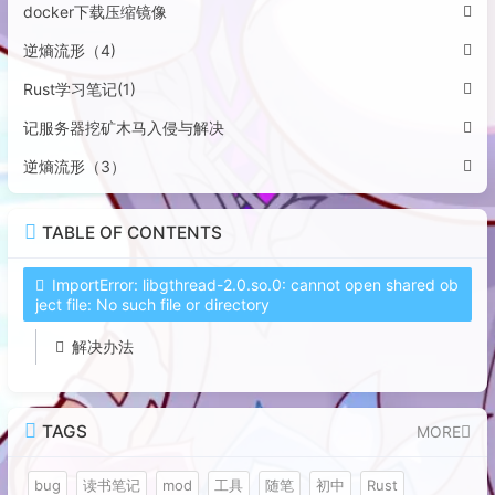
docker下载压缩镜像
逆熵流形（4)
Rust学习笔记(1)
记服务器挖矿木马入侵与解决
逆熵流形（3）
TABLE OF CONTENTS
ImportError: libgthread-2.0.so.0: cannot open shared ob
ject file: No such file or directory
解决办法
TAGS
MORE
bug
读书笔记
mod
工具
随笔
初中
Rust