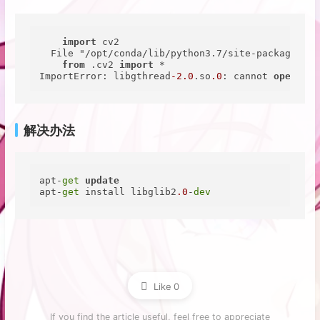
import
 cv2

  File "/opt/conda/lib/python3.7/site-packages/cv
from
 .cv2 
import
 *

ImportError: libgthread
-2.0
.so
.0
: cannot 
open
 sha
解决办法
apt-
get
update
apt-
get
 install libglib2
.0
-
dev
Like
0
If you find the article useful, feel free to appreciate