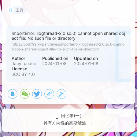
工具
ImportError: libgthread-2.0.so.0: cannot open shared obj
ect file: No such file or directory
https://556799.xyz/archives/importerror-libgthread-2.0.so.0-canno
t-open-shared-object-file-no-such-file-or-directory
Author
Published on
Updated on
JacyLunatic
2024-01-08
2024-01-08
License
CC BY 4.0
回忆录(一）
具有方向性的高斯滤波