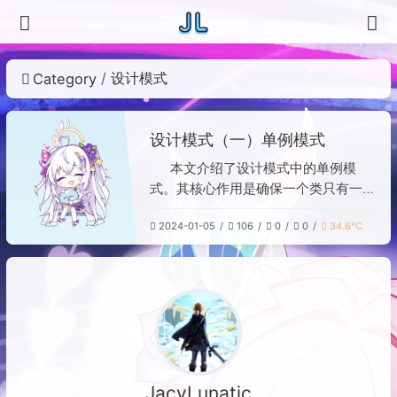
设计模式
Category
设计模式（一）单例模式
本文介绍了设计模式中的单例模
式。其核心作用是确保一个类只有一个
实例，例如任务管理器。实现方式包
2024-01-05
106
0
0
34.6℃
括：将构造器私有化以保证唯一性；定
义一个静态类变量来存储该实例；提供
一个类方法返回该实例。文中还对比了
饿汉式单例（类加载时即创建实例）和
懒汉式单例（首次调用时创建实例，实
现延迟加载），并分别提供了Java代
码示例。
JacyLunatic