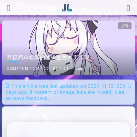
折腾
究极简单粗暴的随机图片网页实现
2024-11-13
91
0
0
3 minutes
This article was last updated on 2024-11-13, 634
days ago. If content or image links are invalid, plea
se leave feedback.