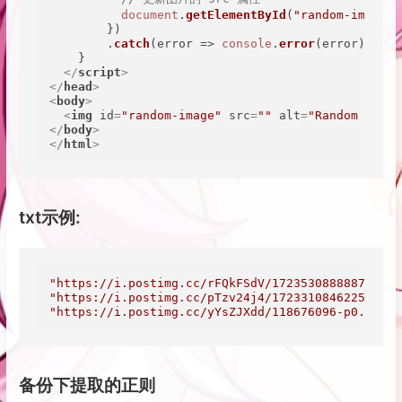
document
.
getElementById
(
"random-image"
)
        })

        .
catch
(
error
 =>
console
.
error
(error));

    }

</
script
>
</
head
>
<
body
>
<
img
id
=
"random-image"
src
=
""
alt
=
"Random Image
</
body
>
</
html
>
txt示例:
"https://i.postimg.cc/rFQkFSdV/1723530888887.jpg"
"https://i.postimg.cc/pTzv24j4/1723310846225.jpg"
"https://i.postimg.cc/yYsZJXdd/118676096-p0.png"
备份下提取的正则