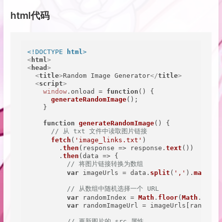
html代码
<!DOCTYPE 
html
>
<
html
>
<
head
>
<
title
>
Random Image Generator
</
title
>
<
script
>
window
.
onload
 = 
function
(
) {

generateRandomImage
();

    }

function
generateRandomImage
(
) {

// 从 txt 文件中读取图片链接
fetch
(
'image_links.txt'
)

        .
then
(
response
 =>
 response.
text
())

        .
then
(
data
 =>
 {

// 将图片链接转换为数组
var
 imageUrls = data.
split
(
','
).
map
(
lin
// 从数组中随机选择一个 URL
var
 randomIndex = 
Math
.
floor
(
Math
.
rando
var
 randomImageUrl = imageUrls[randomIn
// 更新图片的 src 属性