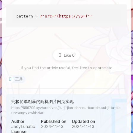
pattern = 
r'src="(https://\S+)"'
Like
0
If you find the article useful, feel free to appreciate
工具
究极简单粗暴的随机图片网页实现
https://556799.xyz/archives/jiu-ji-jian-dan-cu-bao-de-sui-ji-tu-pia
n-wang-ye-shi-xian
Author
Published on
Updated on
JacyLunatic
2024-11-13
2024-11-13
License