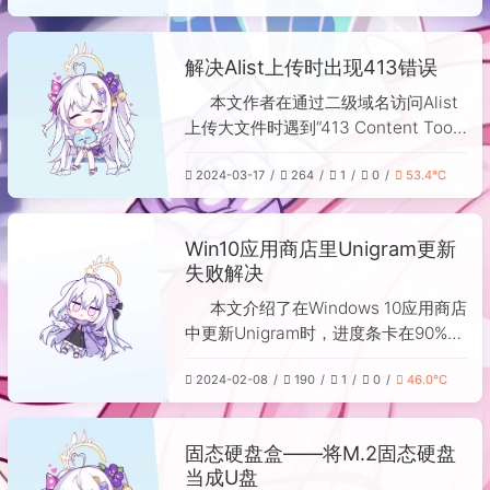
ARM架构的N1盒子安装特定镜像。解
决方法是：在Docker Hub中找到目标
解决Alist上传时出现413错误
ARM镜像对应的唯一SHA256校验码，
使用`docker pull`命令时在镜像名称
本文作者在通过二级域名访问Alist
后添加`@sha256:`及该校验码，即可
上传大文件时遇到“413 Content Too
直接拉取指定架构的镜像文件，绕过架
Large”错误，排查发现并非Nginx或
构限制。
2024-03-17
264
1
0
53.4℃
Alist自身配置问题。经测试，仅
100MB以上文件会上传失败，而日常
通过IP+端口进行的网站备份却正常。
Win10应用商店里Unigram更新
最终发现是Cloudflare的“最大上传内
失败解决
容”设置默认限制为100MB，导致通过
二级域名的请求被拦截。解决方法为直
本文介绍了在Windows 10应用商店
接使用IP和端口访问Alist以绕过
中更新Unigram时，进度条卡在90%并
Cloudflare限制。
提示更新失败的解决方案。作者曾尝试
2024-02-08
190
1
0
46.0℃
使用代理和全局模式均未解决。最终通
过V2rayN工具中的“解除UWP回环代理
限制”选项，额外勾选Microsoft Store
固态硬盘盒——将M.2固态硬盘
后重启程序，成功完成更新。该问题在
当成U盘
Windows 11中开启TUN模式即可解