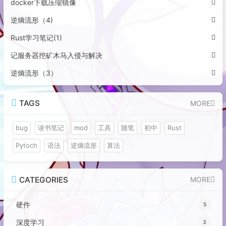
docker下载压缩镜像
逆熵流形（4)
Rust学习笔记(1)
记服务器挖矿木马入侵与解决
逆熵流形（3）
TAGS
MORE
bug
读书笔记
mod
工具
随笔
初中
Rust
Pytoch
语法
逆熵流形
算法
CATEGORIES
MORE
硬件
5
深度学习
3