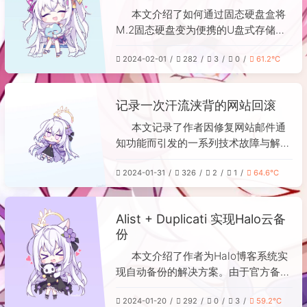
决，目前仅影响Windows 10系统。
本文介绍了如何通过固态硬盘盒将
M.2固态硬盘变为便携的U盘式存储设
备。作者指出，许多人误以为M.2固态
2024-02-01
282
3
0
61.2℃
硬盘只能安装在主板上，而硬盘盒的作
用正是将其接口转换为常见的USB或
Type-C接口。虽然受硬盘盒性能限
记录一次汗流浃背的网站回滚
制，速度不及直接使用主板接口，但仍
远快于普通U盘，因此选择PCIE 3.0固
本文记录了作者因修复网站邮件通
态硬盘即可满足需求。作者分享了自己
知功能而引发的一系列技术故障与解决
的配置方案：选用性价比高的ITGZ
过程。起因是发现Halo博客系统的邮件
RTL9210硬盘盒（约50元）和价格合
2024-01-31
326
2
1
64.6℃
服务未开通，在尝试配置时，1Panel管
适的固德佳2TB固态硬盘，并提醒安装
理面板意外返回503错误。作者排查服
时需斜45度插入硬盘，连接电脑后需
务器和Cloudflare均无果，重启无效后
Alist + Duplicati 实现Halo云备
手动初始化才能使用。最终方案实现了
决定重装1Panel，却误删了映射到其数
份
固态硬盘的便携化，甚至可通过Type-
据目录的MySQL数据，导致依赖数据
C接口连接手机。
库的容器全部异常。 所幸Halo每日有
本文介绍了作者为Halo博客系统实
备份，作者通过上传本地备份文件成功
现自动备份的解决方案。由于官方备份
恢复了博客数据。但重装后1Panel仍报
插件收费且不支持自定义云盘，作者通
503，最终发现是代理梯子配置问题：
2024-01-20
292
0
3
59.2℃
过修改现有Python脚本（调用Halo备