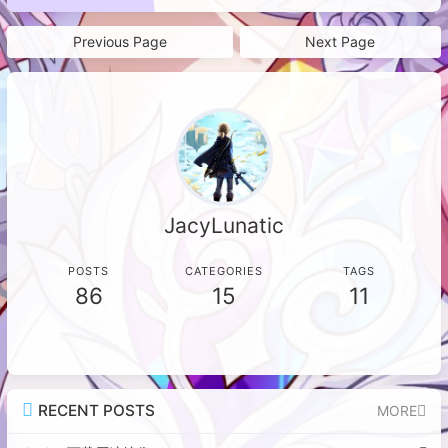
切换回常用梯子后登录成功。作者推测
份API）自动创建备份文件，并优化为
可能与非HTTPS的IP直连方式有关，
解压备份以减少重复存储。随后，结合
Previous Page
Next Page
后续绑定域名后问题彻底解决。整个过
Alist（用于统一管理多个网盘）和
程虽曲折，但最终有惊无险，并提醒了
Duplicati（定时备份工具），将备份
数据备份和网络配置的重要性。
文件通过WebDAV协议上传至云盘（如
坚果云、123盘等）。文章详细说明了
环境配置、代码修改及工具设置步骤，
最终实现低成本、可扩展的多重云备份
方案。
JacyLunatic
POSTS
CATEGORIES
TAGS
86
15
11
RECENT POSTS
MORE