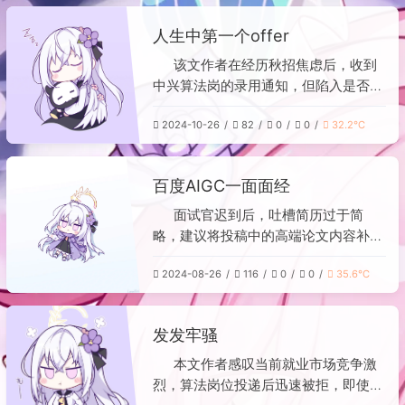
的优势在于工作稳定性较高，可能避
人生中第一个offer
免“35岁危机”，且部门解散后通常安排
内部转岗；相比国企，其技术平台更先
该文作者在经历秋招焦虑后，收到
进，有利于个人能力提升。作者表示还
中兴算法岗的录用通知，但陷入是否签
将参加上汽、中行的面试，若结果不理
约的纠结。作者了解到该岗位薪资可能
想，会考虑接受中兴offer（前提是职位
2024-10-26
82
0
0
32.2℃
为较低的“白菜价”（约18k月薪），且
仍有空缺）。
需经常加班，认为工作强度与待遇不匹
配，甚至考虑转向国企。最终，作者表
百度AIGC一面面经
示若年薪能达到30万会考虑接受，否
则将拒绝这份offer。全文反映了应届生
面试官迟到后，吐槽简历过于简
在求职中对薪资、工作强度及职业选择
略，建议将投稿中的高端论文内容补充
的权衡与迷茫。
进去以便其他部门捞人。随后考察了深
2024-08-26
116
0
0
35.6℃
度学习概念（如Attention、GRU、
LSTM），其中LSTM部分回答不佳。
现场手撕算法题“找出频率最高的k个单
发发牢骚
词，同频按字母排序”并通过。整体面
试氛围较愉快，但结果未知。
本文作者感叹当前就业市场竞争激
烈，算法岗位投递后迅速被拒，即使拥