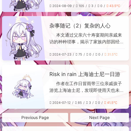
有一区论文也无济于事，因此考虑转向
2024-08-09
105
3
0
43.5℃
Java后端开发，但同样感到压力巨
大。面对秋招困境，作者正权衡两条出
路：一是放弃互联网企业，凭借学历优
杂事随记（2）复杂的人心
势进入国企或银行寻求相对稳定的工
作；二是放弃秋招，全力准备技术知识
本文通过父亲六十寿宴期间亲戚来
和算法以冲刺春招，但担心春招岗位更
访的种种琐事，揭示了家族内部因经济
少、竞争更激烈。最终，作者以“命里
利益而产生的微妙矛盾与隔阂。大舅与
有时终须有”表达了对求职结果的无奈
2024-07-23
75
0
0
31.5℃
小姨妈两家因帮忙升职引发的经济纠
与豁达心态。
纷，在出行、住宿等细节上暗中较劲；
舅妈对酒店安排的挑剔，表弟执意带走
Risk in rain 上海迪士尼一日游
外婆的举动，均折射出亲情背后的算
计。母亲在长文中进一步回顾了多年来
作者在工作日冒雨带三位亲戚孩子
的家庭经济往来——从早年借款支援舅
游览上海迪士尼，发现即使雨天也未能
舅生意却仅获低息偿还，到后来想接其
减少客流，各项目平均排队约一小时。
公司账务遭婉拒，以及舅舅对外公养老
2024-07-12
85
3
0
41.5℃
文中重点记录了多个项目的体验：创极
钱的拖延。这些经历让她深感，即便在
速光轮以骑摩托姿态和科技感营造氛
至亲之间，利益也常凌驾于情感之上，
围；加勒比海盗和疯狂动物城凭借出色
Previous Page
Next Page
人与人之间最好的关系是“互相成就，
的视听效果与IP情怀获得好评；翱翔·飞
又有界限”。文章以“天下熙熙，皆为利
跃地平线则通过4D巨幕与嗅觉元素带