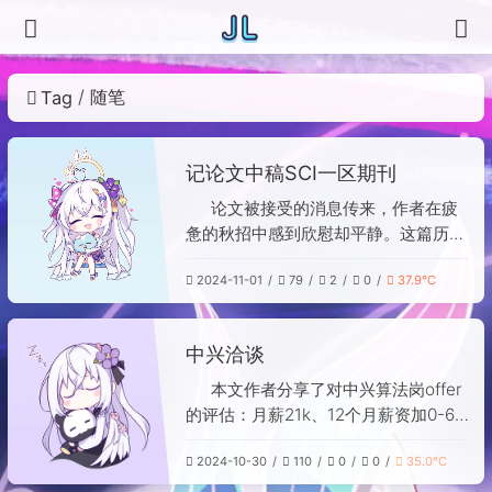
随笔
Tag
记论文中稿SCI一区期刊
论文被接受的消息传来，作者在疲
惫的秋招中感到欣慰却平静。这篇历时
近一年的论文虽只是在前人基础上迈出
2024-11-01
79
2
0
37.9℃
微小一步，但足以成为研究生阶段的成
果证明，让简历增色、答辩更有底气。
然而整个过程也让作者认清自己并非真
中兴洽谈
正热爱科研，决定放弃读博，并意识到
学术界同样存在现实纷争。带着这份清
本文作者分享了对中兴算法岗offer
醒的收获，作者准备告别学生时代，走
的评估：月薪21k、12个月薪资加0-6
向人生新阶段。
个月年终，基本符合预期。但岗位要求
2024-10-30
110
0
0
35.0℃
加班较多，虽周六可灵活选择，但预计
工作强度较大。相比互联网企业，中兴