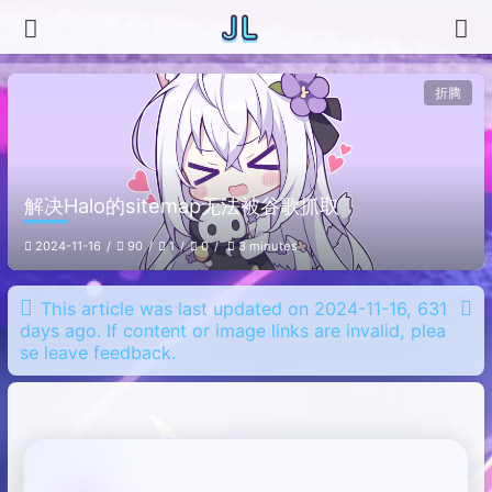
折腾
解决Halo的sitemap无法被谷歌抓取
2024-11-16
90
1
0
3 minutes
This article was last updated on 2024-11-16, 631
days ago. If content or image links are invalid, plea
se leave feedback.