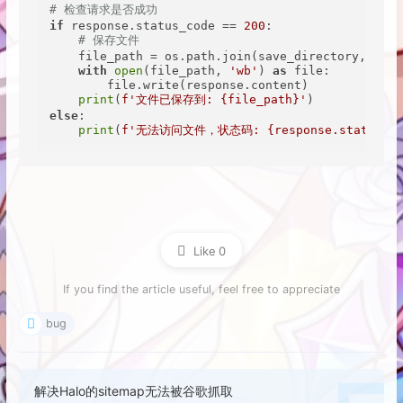
# 检查请求是否成功
if
 response.status_code == 
200
:

# 保存文件
    file_path = os.path.join(save_directory, file
with
open
(file_path, 
'wb'
) 
as
 file:

        file.write(response.content)

print
(
f'文件已保存到: 
{file_path}
'
else
:

print
(
f'无法访问文件，状态码: 
{response.status_c
Like
0
If you find the article useful, feel free to appreciate
bug
解决Halo的sitemap无法被谷歌抓取