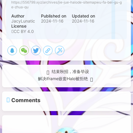
https://556799.xyz/archives/jie-jue-halode-sitemapwu-fa-bei-gu-g
e-zhua-qu
Author
Published on
Updated on
JacyLunatic
2024-11-16
2024-11-16
License
CC BY 4.0
结束秋招，准备毕设
解决iframe嵌套Halo被拒绝
Comments